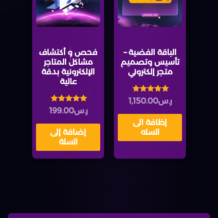
الباقة الفضية –
فحص و أكتشاف
تأسيس وتصميم
مشاكل المتاجر
متجر إلكتروني
الإلكترونية بدقة
عالية
تم التقييم
ر.س
1,150.00
5.00
تم التقييم
ر.س
199.00
من 5
4.88
إظافة الى
من 5
السله
إضافة إلى
السلة