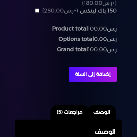
(+ر.س180.00)
150 باك لينكس
(+ر.س280.00)
ر.س100.00
Product total
ر.س0.00
Options total
ر.س100.00
Grand total
إضافة إلى السلة
الوصف
مراجعات (5)
الوصف