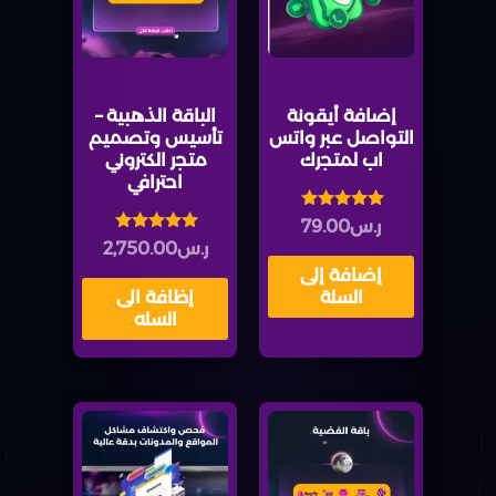
إضافة أيقونة
الباقة الذهبية –
التواصل عبر واتس
تأسيس وتصميم
اب لمتجرك
متجر الكتروني
احترافي
تم التقييم
ر.س
79.00
5.00
تم التقييم
ر.س
2,750.00
من 5
5.00
إضافة إلى
من 5
السلة
إظافة الى
السله